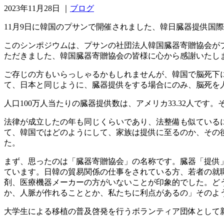
2023年11月28日
｜
ブログ
11月9日に韓国のプサンで開催されました、韓日臓器提供国
このシンポジウムは、プサンの社団法人韓国臓器寄贈協会が
ただきました、韓国臓器寄贈協会の皆様に心から感謝いたし
ご存じの方もいらっしゃるかもしれませんが、韓国で脳死下に
て、日本と同じように、臓器提供をする場合にのみ、脳死を
人口100万人当たりの臓器提供数は、アメリカ33.32人です。そ
法律が成立したの年も同じくらいであり、法整備も似ている
て、韓国ではどのようにして、家族は提供に至るのか、その
た。
まず、思ったのは「臓器寄贈協会」の名称です。臓器「提供
ています。日韓の貿易関係の仕事をされている方、若者の就
剤、医療機器メーカーの方がいないことが印象的でした。ど
か、人脈が作れることとか、私たちに利点があるの」そのよ
大学生による移植の普及啓発を行うボランティア団体として